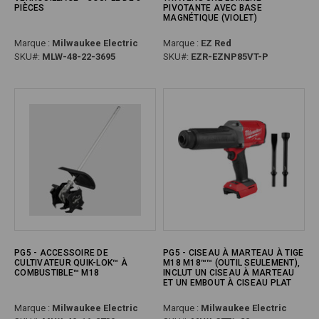
PIÈCES
PIVOTANTE AVEC BASE
MAGNÉTIQUE (VIOLET)
Marque :
Milwaukee Electric
Marque :
EZ Red
SKU#:
MLW-48-22-3695
SKU#:
EZR-EZNP85VT-P
PG5 - ACCESSOIRE DE
PG5 - CISEAU À MARTEAU À TIGE
CULTIVATEUR QUIK-LOK™ À
M18 M18™™ (OUTIL SEULEMENT),
COMBUSTIBLE™ M18
INCLUT UN CISEAU À MARTEAU
ET UN EMBOUT À CISEAU PLAT
Marque :
Milwaukee Electric
Marque :
Milwaukee Electric