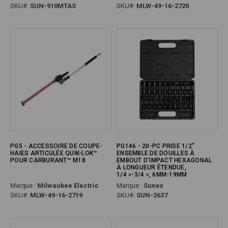
SKU#:
SUN-910MTAS
SKU#:
MLW-49-16-2720
PG5 - ACCESSOIRE DE COUPE-
PG146 - 20-PC PRISE 1/2"
HAIES ARTICULÉE QUIK-LOK™
ENSEMBLE DE DOUILLES À
POUR CARBURANT™ M18
EMBOUT D’IMPACT HEXAGONAL
À LONGUEUR ÉTENDUE,
1/4 »-3/4 », 6MM-19MM
Marque :
Milwaukee Electric
Marque :
Sunex
SKU#:
MLW-49-16-2719
SKU#:
SUN-2637