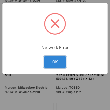
SKU#:
MLW-49-16-2739
SKU#:
MLW-3771-20
Network Error
OK
PG5 - ACCESSOIRE DE BORDURE
PG204 - CHARIOT UTILITAIRE EN
QUIK-LOK™ POUR CARBURANT™
PLASTIQUE DE TAILLE MOYENNE
M18
2 TABLETTES D’UNE CAPACITÉ DE
500 LBS, 40 » X 17 » X 33 »
Marque :
Milwaukee Electric
Marque :
TOBEQ
SKU#:
MLW-49-16-2718
SKU#:
TBQ-4117