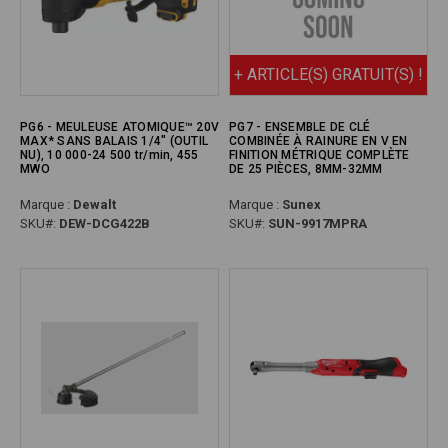
+ ARTICLE(S) GRATUIT(S) !
PG6 - MEULEUSE ATOMIQUE™ 20V
PG7 - ENSEMBLE DE CLÉ
MAX* SANS BALAIS 1/4" (OUTIL
COMBINÉE À RAINURE EN V EN
NU), 10 000-24 500 tr/min, 455
FINITION MÉTRIQUE COMPLÈTE
MWO
DE 25 PIÈCES, 8MM-32MM
Marque :
Dewalt
Marque :
Sunex
SKU#:
DEW-DCG422B
SKU#:
SUN-9917MPRA