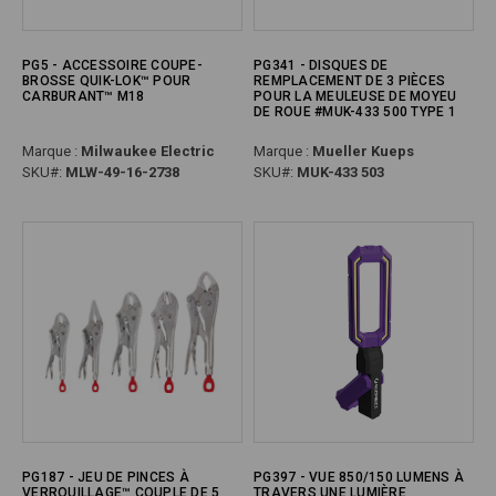
PG5 - ACCESSOIRE COUPE-
PG341 - DISQUES DE
BROSSE QUIK-LOK™ POUR
REMPLACEMENT DE 3 PIÈCES
CARBURANT™ M18
POUR LA MEULEUSE DE MOYEU
DE ROUE #MUK-433 500 TYPE 1
Marque :
Milwaukee Electric
Marque :
Mueller Kueps
SKU#:
MLW-49-16-2738
SKU#:
MUK-433 503
PG187 - JEU DE PINCES À
PG397 - VUE 850/150 LUMENS À
VERROUILLAGE™ COUPLE DE 5
TRAVERS UNE LUMIÈRE