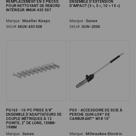
REMPLACEMENT EN 3 PIÈCES
ENSEMBLE D’EXTENSION
POUR NETTOYANT DE REBORD
D’IMPACT (3 », 5 », 10 » 15 »)
INTÉRIEUR #MUK-433 507
Marque :
Mueller Kueps
Marque :
Sunex
SKU#:
MUK-433 508
SKU#:
SUN-2500
PG163 - 10-PC PRISE 3/8"
PG5 - ACCESSOIRE DE SCIE À
ENSEMBLE D’ADAPTATEURS DE
PERCHE QUIK-LOK™ DE
COUPLE MÉTRIQUES À 12
CARBURANT™ M18 10"
POINTS, 2" DE LONG, 10MM-
19MM
Marque :
Sunex
Marque :
Milwaukee Electric