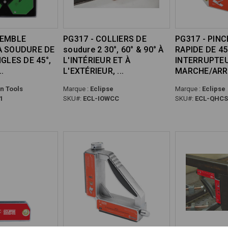
SEMBLE
PG317 - COLLIERS DE
PG317 - PINC
À SOUDURE DE
soudure 2 30°, 60° & 90° À
RAPIDE DE 45
NGLES DE 45°,
L'INTÉRIEUR ET À
INTERRUPTE
L'EXTÉRIEUR,
MARCHE/ARR
n Tools
Marque :
Eclipse
Marque :
Eclipse
1
SKU#:
ECL-IOWCC
SKU#:
ECL-QHCS