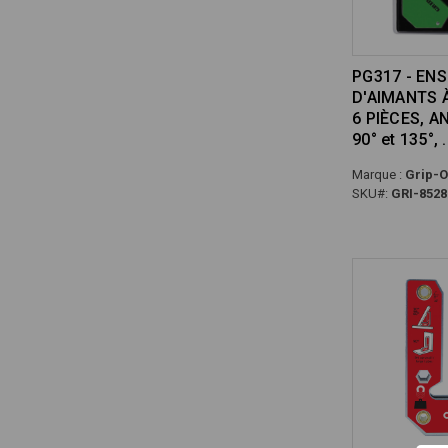
PG317 - EN
D'AIMANTS 
6 PIÈCES, A
90° et 135°,
Marque :
Grip-O
SKU#:
GRI-8528