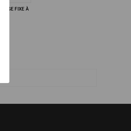
UDAGE FIXE À
UX
URS
ON
S