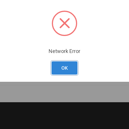
CE DE
PINCE DE SOUDAGE FIXE À
PINCE DE SO
L'INTÉRIEUR
90° AVEC DEUX
90° AVEC DE
RIEUR DE 30°,
INTERRUPTEURS D'AIMANT
INTERRUPTE
ON /OFF, FORCE
D'AIMANTS 
e
Marque :
Eclipse
Marque :
Eclipse
CL
SKU#:
ECL-FWCSL
SKU#:
ECL-FWCS
Network Error
OK
Précédent
Suivant