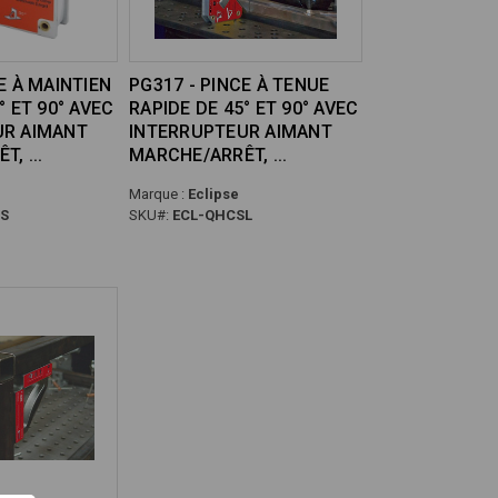
E À MAINTIEN
PG317 - PINCE À TENUE
° ET 90° AVEC
RAPIDE DE 45° ET 90° AVEC
UR AIMANT
INTERRUPTEUR AIMANT
ÊT,
MARCHE/ARRÊT,
Marque :
Eclipse
S
SKU#:
ECL-QHCSL