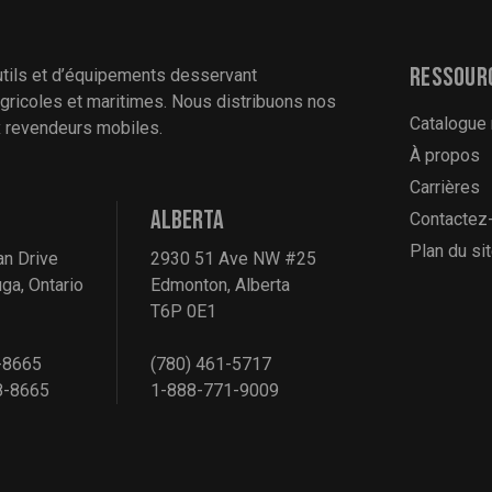
Ressour
utils et d’équipements desservant
 agricoles et maritimes. Nous distribuons nos
Catalogue
ux revendeurs mobiles.
À propos
Carrières
ALBERTA
Contactez
Plan du si
an Drive
2930 51 Ave NW #25
ga, Ontario
Edmonton, Alberta
T6P 0E1
-8665
(780) 461-5717
8-8665
1-888-771-9009