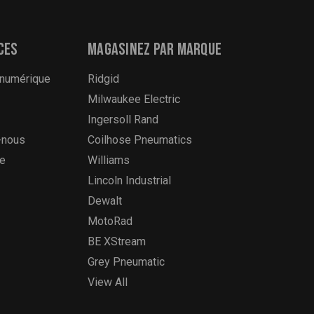
ces
Magasinez par marque
 numérique
Ridgid
Milwaukee Electric
Ingersoll Rand
-nous
Coilhose Pneumatics
te
Williams
Lincoln Industrial
Dewalt
MotoRad
BE XStream
Grey Pneumatic
View All