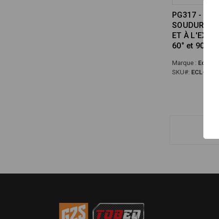
PG317 - PIN
SOUDURE À 
ET À L'EXTÉ
60° et 90° À
Marque :
Eclips
SKU#:
ECL-IOW