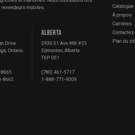
 agricoles et maritimes. Nous distribuons nos
Catalogue
ux revendeurs mobiles.
À propos
Carrières
ALBERTA
Contactez
Plan du si
an Drive
2930 51 Ave NW #25
ga, Ontario
Edmonton, Alberta
T6P 0E1
-8665
(780) 461-5717
8-8665
1-888-771-9009