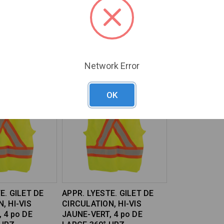
, HI-VIS
CIRCULATION EN MAILLE,
DE CIRCULAT
 4 po DE
HI-VIS ORANGE, 4 po DE
HI-VIS, 4" DE
 HRZ.
LARGE 360 ° HRZ.
HRZ. RAYURE
namic
Marque :
PIP Dynamic
Marque :
PIP Dyn
2YG1923XL
SKU#:
PIP-TSV2OG2323XL
SKU#:
PIP-TSV2
Network Error
OK
E. GILET DE
APPR. LYESTE. GILET DE
, HI-VIS
CIRCULATION, HI-VIS
 4 po DE
JAUNE-VERT, 4 po DE