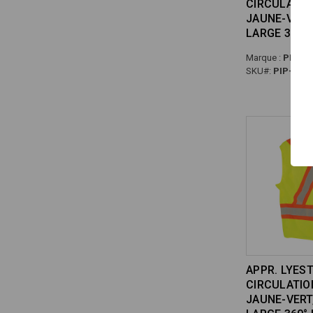
CIRCULATION
JAUNE-VERT,
LARGE 360°
Marque :
PIP Dy
SKU#:
PIP-TSV
APPR. LYEST
CIRCULATION
JAUNE-VERT,