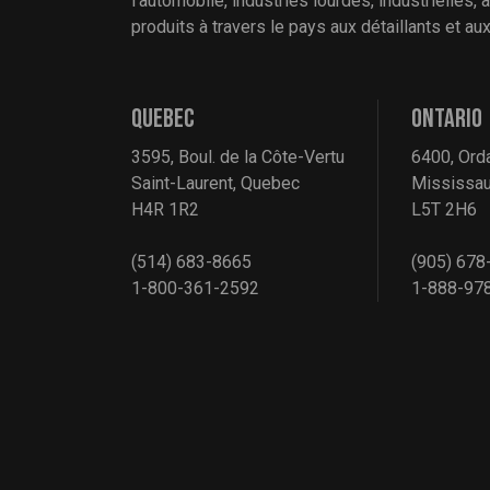
l’automobile, industries lourdes, industrielles,
produits à travers le pays aux détaillants et a
QUEBEC
ONTARIO
3595, Boul. de la Côte-Vertu
6400, Ord
Saint-Laurent, Quebec
Mississau
H4R 1R2
L5T 2H6
(514) 683-8665
(905) 678
1-800-361-2592
1-888-97