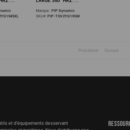
 HRZ.
LARGE 360° HRZ.
namic
Marque :
PIP Dynamic
2YG1945XL
SKU#:
PIP-TSV2YG19SM
Précédent
Suivant
Ressour
utils et d’équipements desservant