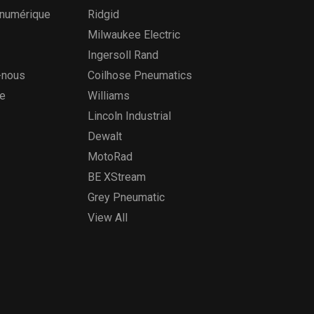
 numérique
Ridgid
Milwaukee Electric
Ingersoll Rand
-nous
Coilhose Pneumatics
te
Williams
Lincoln Industrial
Dewalt
MotoRad
BE XStream
Grey Pneumatic
View All