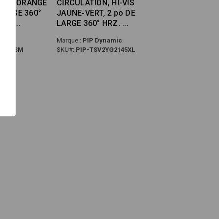
ION, ORANGE
CIRCULATION, HI-VIS
 LARGE 360°
JAUNE-VERT, 2 po DE
S, 2
LARGE 360° HRZ.
amic
Marque :
PIP Dynamic
OG18SM
SKU#:
PIP-TSV2YG2145XL