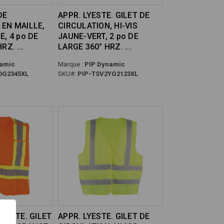
DE
APPR. LYESTE. GILET DE
 EN MAILLE,
CIRCULATION, HI-VIS
E, 4 po DE
JAUNE-VERT, 2 po DE
HRZ.
LARGE 360° HRZ.
amic
Marque :
PIP Dynamic
OG2345XL
SKU#:
PIP-TSV2YG2123XL
LYESTE. GILET
APPR. LYESTE. GILET DE