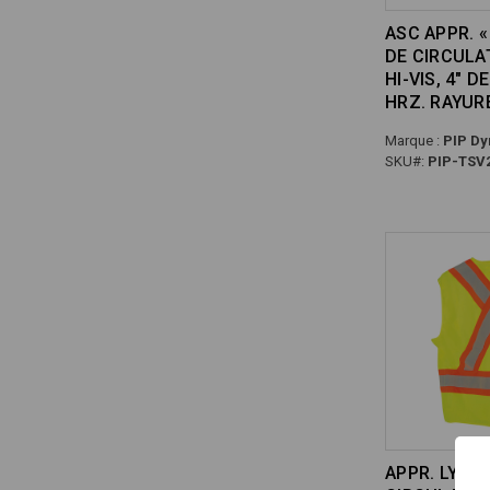
ASC APPR. «
DE CIRCULA
HI-VIS, 4" D
HRZ. RAYUR
Marque :
PIP Dy
SKU#:
PIP-TSV
APPR. LYEST