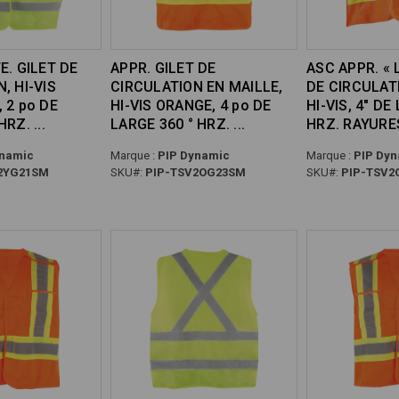
E. GILET DE
APPR. GILET DE
ASC APPR. « 
, HI-VIS
CIRCULATION EN MAILLE,
DE CIRCULAT
 2 po DE
HI-VIS ORANGE, 4 po DE
HI-VIS, 4" DE
 HRZ.
LARGE 360 ° HRZ.
HRZ. RAYURE
namic
Marque :
PIP Dynamic
Marque :
PIP Dyn
2YG21SM
SKU#:
PIP-TSV2OG23SM
SKU#:
PIP-TSV2