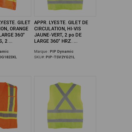
LYESTE. GILET
APPR. LYESTE. GILET DE
ION, ORANGE
CIRCULATION, HI-VIS
 LARGE 360°
JAUNE-VERT, 2 po DE
S, 2
LARGE 360° HRZ.
amic
Marque :
PIP Dynamic
OG1823XL
SKU#:
PIP-TSV2YG21L