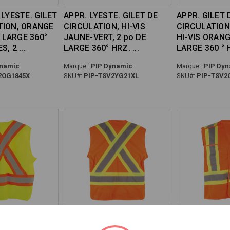
 LYESTE. GILET
APPR. LYESTE. GILET DE
APPR. GILET 
TION, ORANGE
CIRCULATION, HI-VIS
CIRCULATION
E LARGE 360°
JAUNE-VERT, 2 po DE
HI-VIS ORANG
ES, 2
LARGE 360° HRZ.
LARGE 360 ° 
namic
Marque :
PIP Dynamic
Marque :
PIP Dyn
2OG1845X
SKU#:
PIP-TSV2YG21XL
SKU#:
PIP-TSV2
E. GILET DE
APPR. GILET DE
ASC APPR. « 