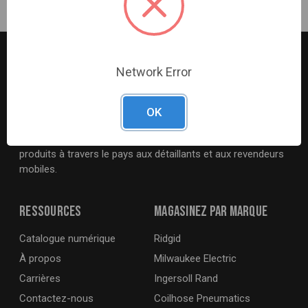
Network Error
G2S TOBEQ Inc. est un distributeur en gros d’outils et
OK
d’équipements desservant l’automobile, industries lourdes,
industrielles, agricoles et maritimes. Nous distribuons nos
produits à travers le pays aux détaillants et aux revendeurs
mobiles.
Ressources
Magasinez par marque
Catalogue numérique
Ridgid
À propos
Milwaukee Electric
Carrières
Ingersoll Rand
Contactez-nous
Coilhose Pneumatics