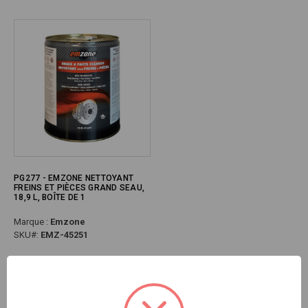
PG277 - EMZONE NETTOYANT
FREINS ET PIÈCES GRAND SEAU,
18,9 L, BOÎTE DE 1
Marque :
Emzone
SKU#:
EMZ-45251
Précédent
Suivant