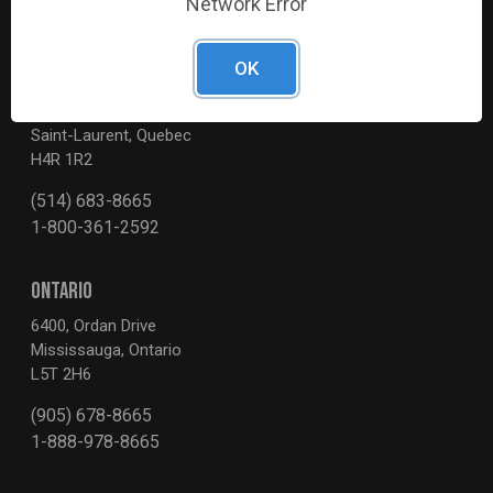
Network Error
OK
QUEBEC
3595, Boul. de la Côte-Vertu
Saint-Laurent, Quebec
H4R 1R2
(514) 683-8665
1-800-361-2592
ONTARIO
6400, Ordan Drive
Mississauga, Ontario
L5T 2H6
(905) 678-8665
1-888-978-8665