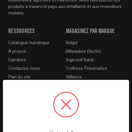
industrielles, agricoles et maritimes. Nous distribuons nos
produits à travers le pays aux détaillants et aux revendeurs
mobiles.
Ressources
Magasinez par marque
Catalogue numérique
Ridgid
À propos
Milwaukee Electric
Carrières
Ingersoll Rand
Contactez-nous
Coilhose Pneumatics
Plan du site
Williams
Lincoln Industrial
Dewalt
MotoRad
BE XStream
Grey Pneumatic
View All