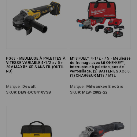
PG63 - MEULEUSE À PALETTES À
M18 FUEL™ 4-1/2 » / 5 » Meuleuse
VITESSE VARIABLE 4-1/2 » / 5 »
de freinage avec kit ONE-KEY™,
20V MAX®* XR SANS FIL (OUTIL
interrupteur à palettes, pas de
NU)
verrouillage, (2) BATTERIES XC6.0,
(1) CHARGEUR M18 / M12
Marque :
Dewalt
Marque :
Milwaukee Electric
SKU#:
DEW-DCG410VSB
SKU#:
MLW-2882-22