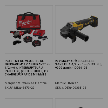
PG63 - KIT DE MEULETTE DE
20V MAX* XR® BRUSHLESS
FREINAGE M18 CARBURANT™ 4-
SANS FIL 4-1/2 » - 5 » (OUTIL NU),
1/2 »-6 », INTERRUPTEUR À
9000 tr/min - DCG410B
PALETTES, (2) PILES XC8.0, (1)
CHARGEUR RAPIDE M18/M12
Marque :
Milwaukee Electric
Marque :
Dewalt
SKU#:
MLW-3670-22
SKU#:
DEW-DCG410B