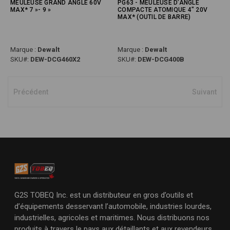
MEULEUSE GRAND ANGLE 60V
PG63 - MEULEUSE D’ANGLE
MAX* 7 »- 9 »
COMPACTE ATOMIQUE 4" 20V
MAX* (OUTIL DE BARRE)
Marque :
Dewalt
Marque :
Dewalt
SKU#:
DEW-DCG460X2
SKU#:
DEW-DCG400B
Précédent
Suivant
G2S TOBEQ Inc. est un distributeur en gros d’outils et
d’équipements desservant l’automobile, industries lourdes,
industrielles, agricoles et maritimes. Nous distribuons nos
produits à travers le pays aux détaillants et aux revendeurs