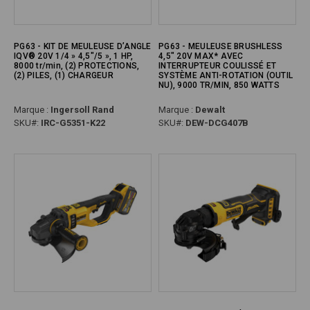
PG63 - KIT DE MEULEUSE D’ANGLE
PG63 - MEULEUSE BRUSHLESS
IQV® 20V 1/4 » 4,5"/5 », 1 HP,
4,5" 20V MAX* AVEC
8000 tr/min, (2) PROTECTIONS,
INTERRUPTEUR COULISSÉ ET
(2) PILES, (1) CHARGEUR
SYSTÈME ANTI-ROTATION (OUTIL
NU), 9000 TR/MIN, 850 WATTS
Marque :
Ingersoll Rand
Marque :
Dewalt
SKU#:
IRC-G5351-K22
SKU#:
DEW-DCG407B